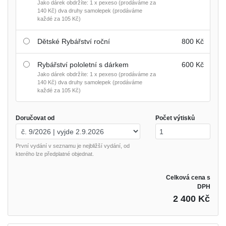
Jako dárek obdržíte: 1 x pexeso (prodáváme za
140 Kč) dva druhy samolepek (prodáváme
každé za 105 Kč)
Dětské Rybářství roční
800 Kč
Rybářství pololetní s dárkem
600 Kč
Jako dárek obdržíte: 1 x pexeso (prodáváme za
140 Kč) dva druhy samolepek (prodáváme
každé za 105 Kč)
Doručovat od
Počet výtisků
První vydání v seznamu je nejbližší vydání, od
kterého lze předplatné objednat.
Celková cena s
DPH
2 400 Kč