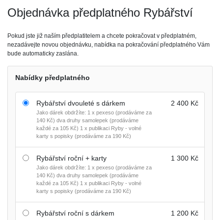
Objednávka předplatného Rybářství
Pokud jste již naším předplatitelem a chcete pokračovat v předplatném,
nezadávejte novou objednávku, nabídka na pokračování předplatného Vám
bude automaticky zaslána.
Nabídky předplatného
Rybářství dvouleté s dárkem
2 400 Kč
Jako dárek obdržíte: 1 x pexeso (prodáváme za
140 Kč) dva druhy samolepek (prodáváme
každé za 105 Kč) 1 x publikaci Ryby - volné
karty s popisky (prodáváme za 190 Kč)
Rybářství roční + karty
1 300 Kč
Jako dárek obdržíte: 1 x pexeso (prodáváme za
140 Kč) dva druhy samolepek (prodáváme
každé za 105 Kč) 1 x publikaci Ryby - volné
karty s popisky (prodáváme za 190 Kč)
Rybářství roční s dárkem
1 200 Kč