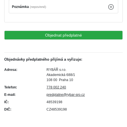
Poznámka
(nepovinné)
Objednávky předplatného přijímá a vyřizuje:
Adresa:
RYBÁŘ s.r.o.
Akademická 688/1
108 00 Praha 10
Telefon:
778 002 240
E-mail:
predplatne@rybar-sro.cz
IČ:
48539198
DIČ:
CZ48539198