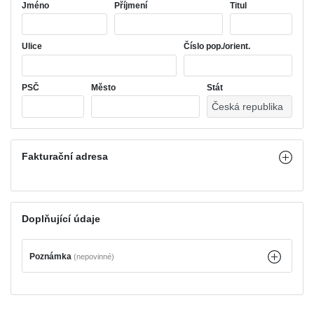
Jméno
Příjmení
Titul
Ulice
Číslo pop./orient.
PSČ
Město
Stát
Fakturační adresa
Doplňující údaje
Poznámka
(nepovinné)