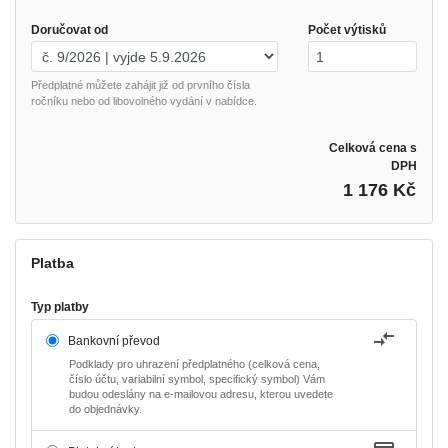
Doručovat od
Počet výtisků
Předplatné můžete zahájit již od prvního čísla
ročníku nebo od libovolného vydání v nabídce.
Celková cena s
DPH
1 176 Kč
Platba
Typ platby
Bankovní převod
Podklady pro uhrazení předplatného (celková cena,
číslo účtu, variabilní symbol, specifický symbol) Vám
budou odeslány na e-mailovou adresu, kterou uvedete
do objednávky.